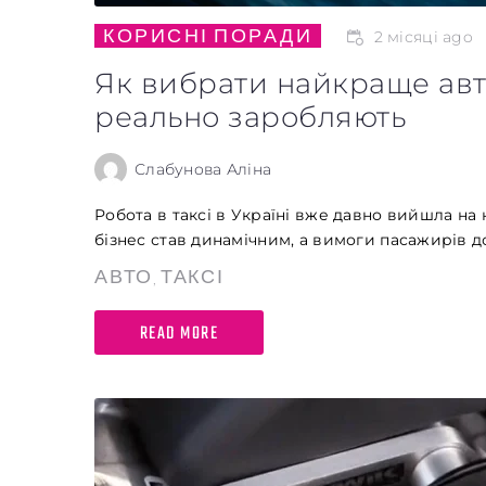
КОРИСНІ ПОРАДИ
2 місяці ago
Як вибрати найкраще авто
реально заробляють
Обкладинка
Слабунова Аліна
Робота в таксі в Україні вже давно вийшла на
бізнес став динамічним, а вимоги пасажирів до
АВТО
ТАКСІ
,
Maximum file size: 100 МБ
READ MORE
ВІДПРАВИТИ