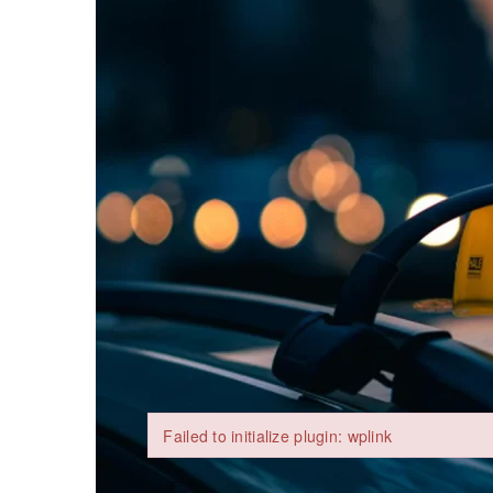
Заголовок
Стаття
Параграф
Failed to initialize plugin: wplink
Failed to initialize plugin: wplink