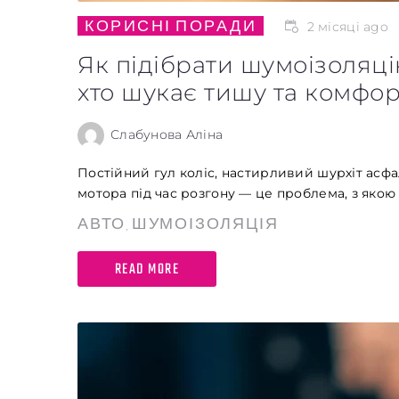
КОРИСНІ ПОРАДИ
2 місяці ago
Як підібрати шумоізоляцію
хто шукає тишу та комфор
Слабунова Аліна
Постійний гул коліс, настирливий шурхіт асфал
мотора під час розгону — це проблема, з якою с
АВТО
ШУМОІЗОЛЯЦІЯ
,
READ MORE