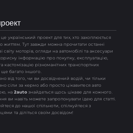
проект
це український проект для тих, хто захоплюється
то життям. Тут завжди можна прочитати останні
і світу моторів, огляди на автомобілі та аксесуари
 корисну інформацію про покупку, експлуатацію,
та кастомізацію різноманітних транспортних
і ще багато іншого.
о від того, чи ви досвідчений водій, чи тільки
но сіли за кермо або просто цікавитеся авто
ою, на
2auto
знайдеться щось цікаве для кожного.
ня ви навіть можете запропонувати ідею для статті.
йтеся до нашої спільноти, спілкуйтеся з
цями та діліться своїм досвідом!