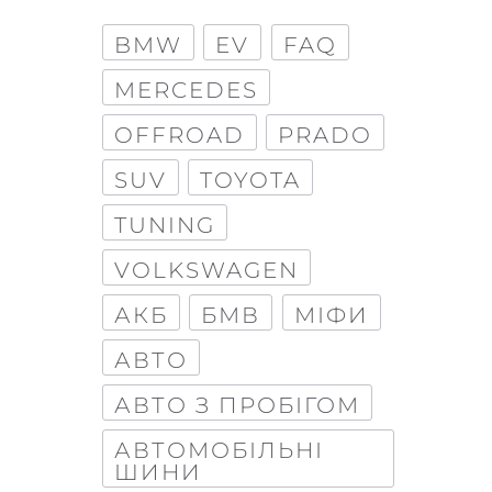
BMW
EV
FAQ
MERCEDES
OFFROAD
PRADO
SUV
TOYOTA
TUNING
VOLKSWAGEN
АКБ
БМВ
МІФИ
АВТО
АВТО З ПРОБІГОМ
АВТОМОБІЛЬНІ
ШИНИ