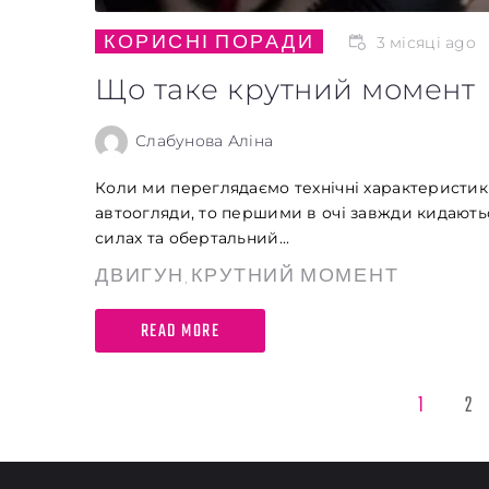
КОРИСНІ ПОРАДИ
3 місяці ago
Що таке крутний момент
Слабунова Аліна
Коли ми переглядаємо технічні характеристи
автоогляди, то першими в очі завжди кидаютьс
силах та обертальний...
ДВИГУН
КРУТНИЙ МОМЕНТ
,
READ MORE
1
2