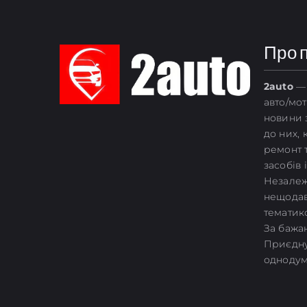
Про 
2
auto
— 
авто/мо
новини з
до них,
ремонт 
засобів 
Незалежн
нещодав
тематик
За бажан
Приєдну
однодум