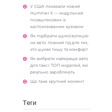
У США показали новий
Hummer X — модульний
позашляховик із
кастомізованим кузовом
Як підібрати шумоізоляцію
на авто: повний гід для тих,
хто шукає тишу та комфорт
Як вибрати найкраще авто
для таксі: ТОП моделей, які
реально заробляють
Що таке крутний момент
Теги