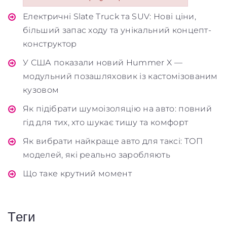
Failed to initialize plugin: wplink
Електричні Slate Truck та SUV: Нові ціни,
більший запас ходу та унікальний концепт-
конструктор
У США показали новий Hummer X —
модульний позашляховик із кастомізованим
Обкладинка
кузовом
Як підібрати шумоізоляцію на авто: повний
гід для тих, хто шукає тишу та комфорт
Як вибрати найкраще авто для таксі: ТОП
моделей, які реально заробляють
Maximum file size: 100 МБ
Що таке крутний момент
ВІДПРАВИТИ
Теги