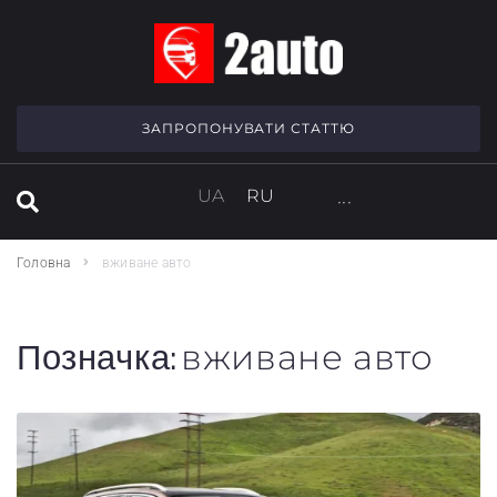
SEARCH THIS WEBSITE
ЗАПРОПОНУВАТИ СТАТТЮ
UA
RU
···
Головна
вживане авто
Позначка:
вживане авто