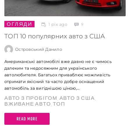
ОГЛЯДИ
1 рік ago
9
ТОП 10 популярних авто з США
Островський Данило
Американські автомобілі вже давно не є чимось
далеким та недосяжним для українського
автолюбителя. Багатьох приваблює можливість
отримати якісний та часто добре оснащений
автомобіль за вигіднішою ціною,...
АВТО З ПРОБІГОМ
АВТО З США
,
,
ВЖИВАНЕ АВТО
ТОП
,
READ MORE