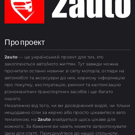
Про проект
2
auto
— це український проект для тих, хто
захоплюється авто/мото життям. Тут завжди можна
прочитати останні новини зі світу моторів, огляди на
автомобілі та аксесуари до них, корисну інформацію
про покупку, експлуатацію, ремонт та кастомізацію
різноманітних транспортних засобів і ще багато
іншого.
Незалежно від того, чи ви досвідчений водій, чи тільки
нещодавно сіли за кермо або просто цікавитеся авто
тематикою, на
2auto
знайдеться щось цікаве для
кожного. За бажання ви навіть можете запропонувати
ідею для статті. Приєднуйтеся до нашої спільноти,