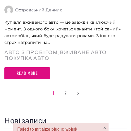
Островський Данило
Купівля вживаного авто — це завжди хвилюючий
момент. З одного боку, хочеться знайти «той самий»
автомобіль, який буде радувати роками. З іншого —
страх натрапити на...
АВТО З ПРОБІГОМ
ВЖИВАНЕ АВТО
,
,
ПОКУПКА АВТО
READ MORE
Заголовок
1
2
Стаття
Параграф
Нові записи
×
Failed to initialize plugin: wplink