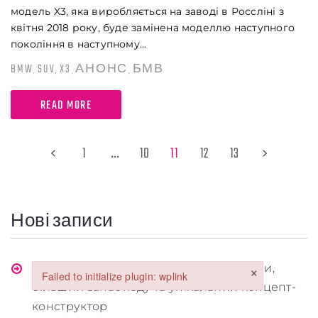
модель X3, яка виробляється на заводі в Россліні з
квітня 2018 року, буде замінена моделлю наступного
покоління в наступному...
BMW
SUV
X3
АНОНС
БМВ
,
,
,
,
READ MORE
Заголовок
1
…
10
11
12
13
Стаття
Параграф
Нові записи
×
Електричні Slate Truck та SUV: Нові ціни,
Failed to initialize plugin: wplink
більший запас ходу та унікальний концепт-
Failed to initialize plugin: wplink
конструктор