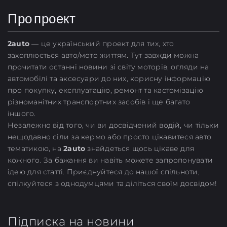
Про проект
2
auto
— це український проект для тих, хто
захоплюється авто/мото життям. Тут завжди можна
прочитати останні новини зі світу моторів, огляди на
автомобілі та аксесуари до них, корисну інформацію
про покупку, експлуатацію, ремонт та кастомізацію
різноманітних транспортних засобів і ще багато
іншого.
Незалежно від того, чи ви досвідчений водій, чи тільки
нещодавно сіли за кермо або просто цікавитеся авто
тематикою, на
2auto
знайдеться щось цікаве для
кожного. За бажання ви навіть можете запропонувати
ідею для статті. Приєднуйтеся до нашої спільноти,
спілкуйтеся з однодумцями та діліться своїм досвідом!
Підписка на новини