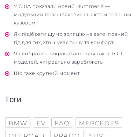
У США показали новий Hummer X —
модульний позашляховик із кастомізованим
кузовом
Як підібрати шумоізоляцію на авто: повний
Обкладинка
гід для тих, хто шукає тишу та комфорт
Як вибрати найкраще авто для таксі: ТОП
моделей, які реально заробляють
Що таке крутний момент
Maximum file size: 100 МБ
ВІДПРАВИТИ
Теги
BMW
EV
FAQ
MERCEDES
OFFROAD
PRADO
SUV