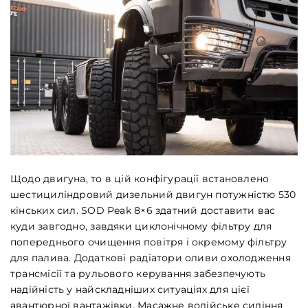
Щодо двигуна, то в цій конфігурації встановлено
шестициліндровий дизельний двигун потужністю 530
кінських сил. SOD Peak 8×6 здатний доставити вас
куди завгодно, завдяки циклонічному фільтру для
попереднього очищення повітря і окремому фільтру
для палива. Додаткові радіатори оливи охолодження
трансмісії та рульового керування забезпечують
надійність у найскладніших ситуаціях для цієї
авантюрної вантажівки. Масажне водійське сидіння