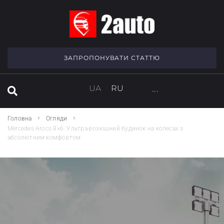
SEARCH THIS WEBSITE
ЗАПРОПОНУВАТИ СТАТТЮ
UA
RU
···
Головна
Огляди
Mercedes Arocs 8×6: Ультра-розкішний будинок на колесах з
абсолютним комфортом