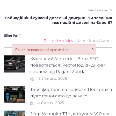
Заголовок
Next article
Найнадійніші сучасні дизельні двигуни. Чи залишил
Стаття
ись надійні дизелі на Євро 6?
Параграф
Other Posts
Related Articles
More from Author
×
Failed to initialize plugin: wplink
Failed to initialize plugin: wplink
Культовий Mercedes-Benz SEC
повертається: Рестомод із «диким»
серцем від Pagani Zonda
13 Лютого, 2026
Твоя фортеця на колесах. Посібник з
Обкладинка
підготовки авто до всього
4 Липня, 2025
Jeep Wrangler TJ з двигуном V10 від