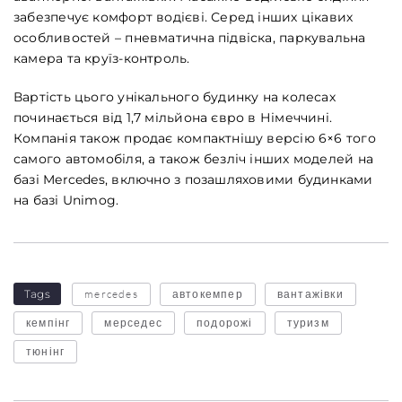
забезпечує комфорт водієві. Серед інших цікавих
особливостей – пневматична підвіска, паркувальна
камера та круїз-контроль.
Вартість цього унікального будинку на колесах
починається від 1,7 мільйона євро в Німеччині.
Компанія також продає компактнішу версію 6×6 того
самого автомобіля, а також безліч інших моделей на
базі Mercedes, включно з позашляховими будинками
на базі Unimog.
Tags
mercedes
автокемпер
вантажівки
кемпінг
мерседес
подорожі
туризм
тюнінг