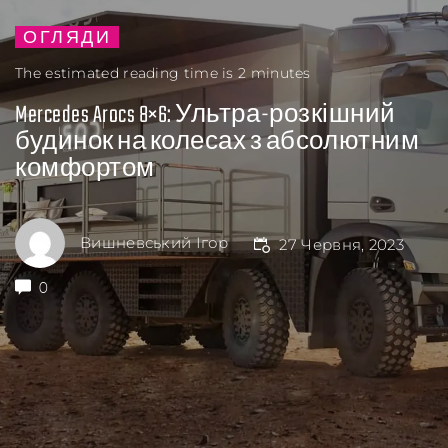
ОГЛЯДИ
The estimated reading time is 2 minutes
Mercedes Arocs 8×6: Ультра-розкішний
будинок на колесах з абсолютним
комфортом
Вишневський Ігор
27 Червня, 2023
0