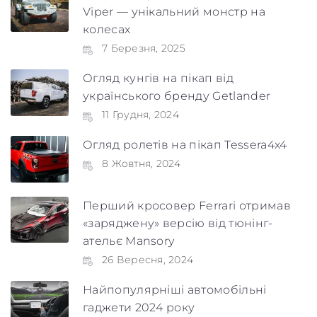
Viper — унікальний монстр на
колесах
7 Березня, 2025
Maximum file size: 100 МБ
ВІДПРАВИТИ
Огляд кунгів на пікап від
українського бренду Getlander
11 Грудня, 2024
Огляд ролетів на пікап Tessera4x4
8 Жовтня, 2024
Перший кросовер Ferrari отримав
«заряджену» версію від тюнінг-
ательє Mansory
26 Вересня, 2024
Найпопулярніші автомобільні
гаджети 2024 року