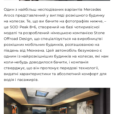
Один з найбільш несподіваних варіантів Mercedes
Arocs представлений у вигляді розкішного будинку
на колесах. Те, що ви бачите на фотографіях нижче, –
це SOD Peak 8×6, створений на базі чотиривісної
моделі та розроблений німецькою компанією Stone
Offroad Design, що спеціалізується на виробництві
розкішних мобільних будинків, розташованою на
південь від Мюнхена. Цей автомобіль безумовно є
одним із найрозкішніших будинків на колесах, які нам
коли-небудь доводилося бачити, і компанія
стверджує, що він пропонує передові технології,
видатні характеристики та абсолютний комфорт для
водія і пасажирів.