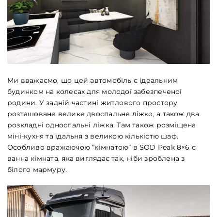
Ми вважаємо, що цей автомобіль є ідеальним
будинком на колесах для молодої забезпеченої
родини. У задній частині житлового простору
розташоване велике двоспальне ліжко, а також два
розкладні односпальні ліжка. Там також розміщена
міні-кухня та їдальня з великою кількістю шаф.
Особливо вражаючою “кімнатою” в SOD Peak 8×6 є
ванна кімната, яка виглядає так, ніби зроблена з
білого мармуру.