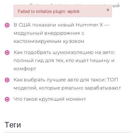
цены, больший запас хода и уникальный
×
Failed to initialize plugin: wplink
концепт-конструктор
Failed to initialize plugin: wplink
В США показали новый Hummer X —
модульный внедорожник с
кастомизируемым кузовом
Как подобрать шумоизоляцию на авто:
полный гид для тех, кто ищет тишину и
Обкладинка
комфорт
Как выбрать лучшее авто для такси: ТОП
моделей, которые реально зарабатывают
Что такое крутящий момент
Maximum file size: 100 МБ
ВІДПРАВИТИ
Теги