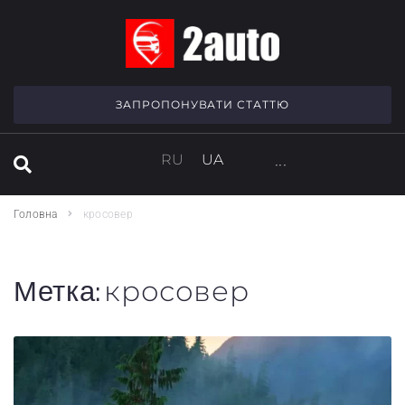
SEARCH THIS WEBSITE
ЗАПРОПОНУВАТИ СТАТТЮ
RU
UA
···
Головна
кросовер
Метка:
кросовер