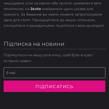
нещодавно сіли за кермо або просто цікавитеся авто
тематикою, на
2auto
знайдеться щось цікаве для
кожного. За бажання ви навіть можете запропонувати
ідею для статті. Приєднуйтеся до нашої спільноти,
спілкуйтеся з однодумцями та діліться своїм досвідом!
Підписка на новини
Підпишіться на нашу розсилку, щоб бути в курсі
останніх новин
ПІДПИСАТИСЬ