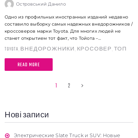
Островський Данило
Одно из профильных иностранных изданий недавно
составило выборку самых надежных внедорожников /
кроссоверов марки Toyota. Для многих людей не
станет открытием тот факт, что Тойота –...
TOYOTA
ВНЕДОРОЖНИКИ
КРОСОВЕР
ТОП
,
,
,
READ MORE
1
2
Заголовок
Нові записи
Стаття
Абзац
Электрические Slate Truck и SUV: Новые