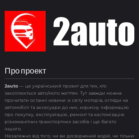
Про проект
2
auto
— це український проект для тих, хто
захоплюється авто/мото життям. Тут завжди можна
прочитати останні новини зі світу моторів, огляди на
автомобілі та аксесуари до них, корисну інформацію
про покупку, експлуатацію, ремонт та кастомізацію
різноманітних транспортних засобів і ще багато
іншого.
Незалежно від того, чи ви досвідчений водій, чи тільки