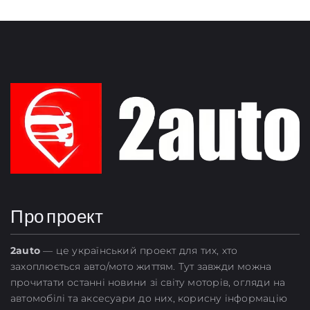
Про проект
2
auto
— це український проект для тих, хто
захоплюється авто/мото життям. Тут завжди можна
прочитати останні новини зі світу моторів, огляди на
автомобілі та аксесуари до них, корисну інформацію