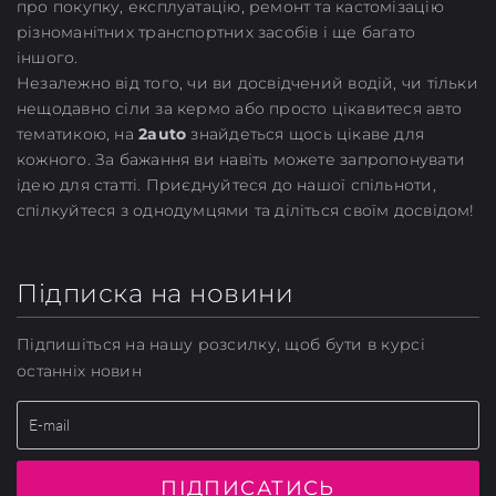
про покупку, експлуатацію, ремонт та кастомізацію
різноманітних транспортних засобів і ще багато
іншого.
Незалежно від того, чи ви досвідчений водій, чи тільки
нещодавно сіли за кермо або просто цікавитеся авто
тематикою, на
2auto
знайдеться щось цікаве для
кожного. За бажання ви навіть можете запропонувати
ідею для статті. Приєднуйтеся до нашої спільноти,
спілкуйтеся з однодумцями та діліться своїм досвідом!
Підписка на новини
Підпишіться на нашу розсилку, щоб бути в курсі
останніх новин
ПІДПИСАТИСЬ