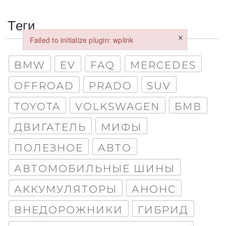
Теги
×
Failed to initialize plugin: wplink
Failed to initialize plugin: wplink
BMW
EV
FAQ
MERCEDES
OFFROAD
PRADO
SUV
TOYOTA
VOLKSWAGEN
БМВ
ДВИГАТЕЛЬ
МИФЫ
Обкладинка
ПОЛЕЗНОЕ
АВТО
АВТОМОБИЛЬНЫЕ ШИНЫ
АККУМУЛЯТОРЫ
АНОНС
Maximum file size: 100 МБ
ВНЕДОРОЖНИКИ
ГИБРИД
ВІДПРАВИТИ