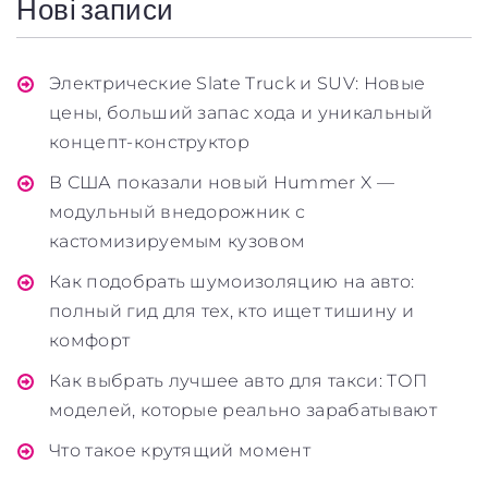
Нові записи
Электрические Slate Truck и SUV: Новые
цены, больший запас хода и уникальный
концепт-конструктор
В США показали новый Hummer X —
модульный внедорожник с
кастомизируемым кузовом
Как подобрать шумоизоляцию на авто:
полный гид для тех, кто ищет тишину и
комфорт
Заголовок
Как выбрать лучшее авто для такси: ТОП
моделей, которые реально зарабатывают
Стаття
Что такое крутящий момент
Абзац