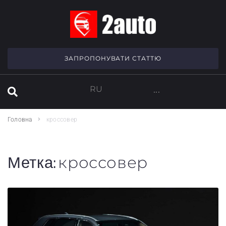
SEARCH THIS WEBSITE
ЗАПРОПОНУВАТИ СТАТТЮ
RU
···
Головна
кроссовер
Метка:
кроссовер