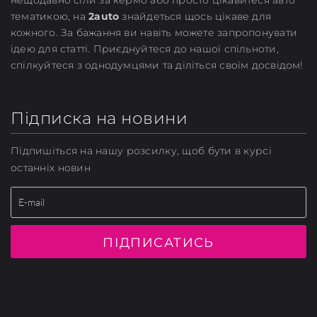
нещодавно сіли за кермо або просто цікавитеся авто
тематикою, на
2auto
знайдеться щось цікаве для
кожного. За бажання ви навіть можете запропонувати
ідею для статті. Приєднуйтеся до нашої спільноти,
спілкуйтеся з однодумцями та діліться своїм досвідом!
Підписка на новини
Підпишіться на нашу розсилку, щоб бути в курсі
останніх новин
ПІДПИСАТИСЬ