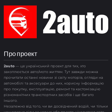
Про проект
2
auto
— це український проект для тих, хто
захоплюється авто/мото життям. Тут завжди можна
прочитати останні новини зі світу моторів, огляди на
автомобілі та аксесуари до них, корисну інформацію
про покупку, експлуатацію, ремонт та кастомізацію
різноманітних транспортних засобів і ще багато
іншого.
Незалежно від того, чи ви досвідчений водій, чи тільки