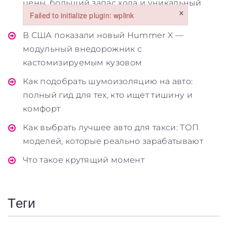
цены, больший запас хода и уникальный
×
Failed to initialize plugin: wplink
концепт-конструктор
Failed to initialize plugin: wplink
В США показали новый Hummer X —
модульный внедорожник с
кастомизируемым кузовом
Как подобрать шумоизоляцию на авто:
полный гид для тех, кто ищет тишину и
Обкладинка
комфорт
Как выбрать лучшее авто для такси: ТОП
моделей, которые реально зарабатывают
Что такое крутящий момент
Maximum file size: 100 МБ
ВІДПРАВИТИ
Теги