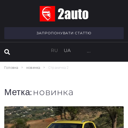
SEARCH THIS WEBSITE
ЗАПРОПОНУВАТИ СТАТТЮ
RU
UA
···
Головна
новинка
Страничка 2
Метка:
новинка