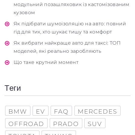
модульний позашляховик із кастомізованим
кузовом
Як підібрати шумоізоляцію на авто: повний
гід для тих, хто шукає тишу та комфорт
Як вибрати найкраще авто для таксі: ТОП
моделей, які реально заробляють
Що таке крутний момент
Теги
BMW
EV
FAQ
MERCEDES
OFFROAD
PRADO
SUV
Заголовок