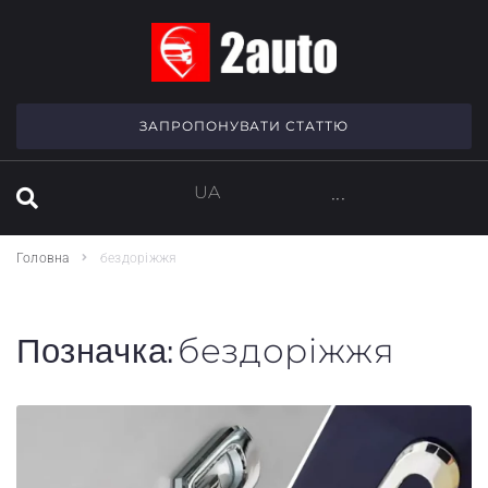
SEARCH THIS WEBSITE
ЗАПРОПОНУВАТИ СТАТТЮ
UA
···
Головна
бездоріжжя
Позначка:
бездоріжжя