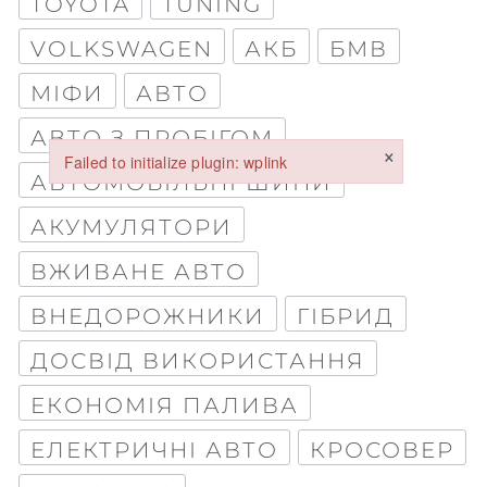
TOYOTA
TUNING
Стаття
VOLKSWAGEN
АКБ
БМВ
Параграф
МІФИ
АВТО
АВТО З ПРОБІГОМ
×
Failed to initialize plugin: wplink
АВТОМОБІЛЬНІ ШИНИ
Failed to initialize plugin: wplink
АКУМУЛЯТОРИ
ВЖИВАНЕ АВТО
ВНЕДОРОЖНИКИ
ГІБРИД
Обкладинка
ДОСВІД ВИКОРИСТАННЯ
ЕКОНОМІЯ ПАЛИВА
ЕЛЕКТРИЧНІ АВТО
КРОСОВЕР