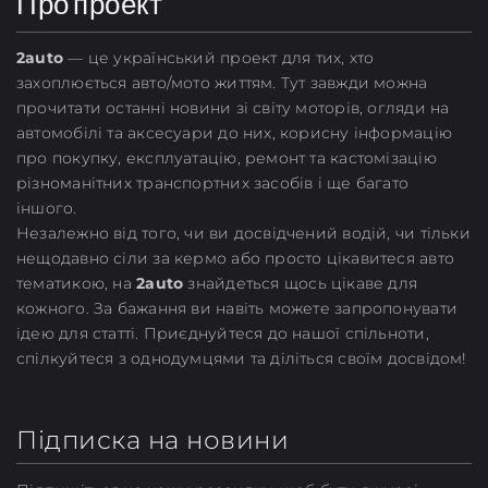
Про проект
2
auto
— це український проект для тих, хто
захоплюється авто/мото життям. Тут завжди можна
прочитати останні новини зі світу моторів, огляди на
автомобілі та аксесуари до них, корисну інформацію
про покупку, експлуатацію, ремонт та кастомізацію
різноманітних транспортних засобів і ще багато
іншого.
Незалежно від того, чи ви досвідчений водій, чи тільки
нещодавно сіли за кермо або просто цікавитеся авто
тематикою, на
2auto
знайдеться щось цікаве для
кожного. За бажання ви навіть можете запропонувати
ідею для статті. Приєднуйтеся до нашої спільноти,
спілкуйтеся з однодумцями та діліться своїм досвідом!
Підписка на новини