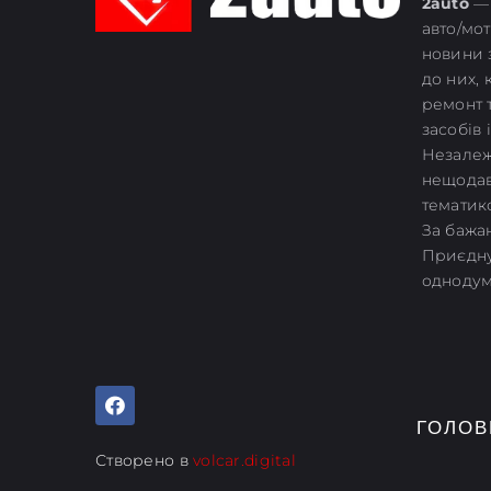
2
auto
— 
авто/мо
новини з
до них,
ремонт 
засобів 
Незалежн
нещодав
тематик
За бажан
Приєдну
однодум
ГОЛОВ
Створено в
volcar.digital