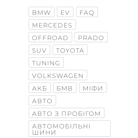
BMW
EV
FAQ
MERCEDES
OFFROAD
PRADO
SUV
TOYOTA
TUNING
VOLKSWAGEN
АКБ
БМВ
МІФИ
АВТО
АВТО З ПРОБІГОМ
АВТОМОБІЛЬНІ
ШИНИ