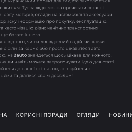
це український проект для тих, хто захоплюється
то життям. Тут завжди можна прочитати останні
і світу моторів, огляди на автомобілі та аксесуари
 корисну інформацію про покупку, експлуатацію,
та кастомізацію різноманітних транспортних
і ще багато іншого.
о від того, чи ви досвідчений водій, чи тільки
но сіли за кермо або просто цікавитеся авто
ою, на
2auto
знайдеться щось цікаве для кожного.
ня ви навіть можете запропонувати ідею для статті.
йтеся до нашої спільноти, спілкуйтеся з
цями та діліться своїм досвідом!
НА
КОРИСНІ ПОРАДИ
ОГЛЯДИ
НОВИН