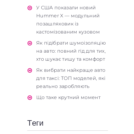
У США показали новий
Hummer X — модульний
позашляховик із
кастомізованим кузовом
Як підібрати шумоізоляцію
на авто: повний гід для тих,
хто шукає тишу та комфорт
Як вибрати найкраще авто
для таксі: ТОП моделей, які
реально заробляють
Що таке крутний момент
Теги