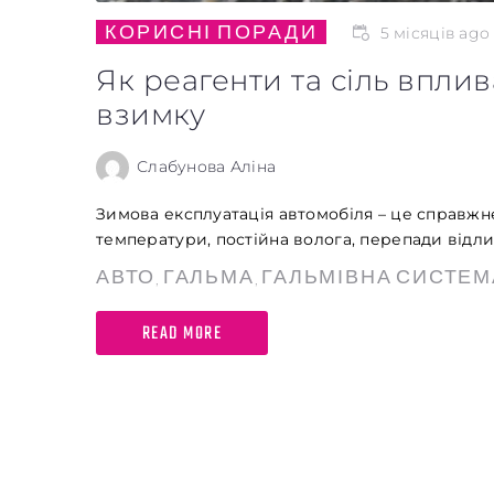
КОРИСНІ ПОРАДИ
5 місяців ago
Як реагенти та сіль вплив
взимку
Слабунова Аліна
Зимова експлуатація автомобіля – це справжнє
температури, постійна волога, перепади відлиг
АВТО
ГАЛЬМА
ГАЛЬМІВНА СИСТЕМ
,
,
READ MORE
Заголовок