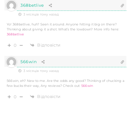
368betlive
3 місяців тому назад
Yo! 368betlive, huh? Seen it around. Anyone hitting it big on there?
Thinking about giving it a shot. What’s the lowdown? More info here:
368betlive
Відповісти
0
566win
3 місяців тому назад
566win, eh? New to me. Are the odds any good? Thinking of chucking a
few bucks their way, Any reviews? Check out:
566win
Відповісти
0