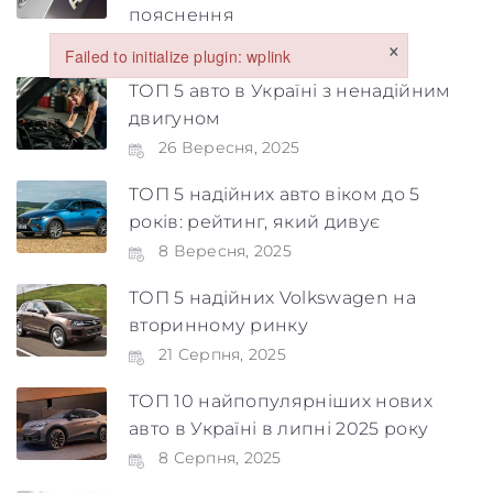
пояснення
×
24 Жовтня, 2025
Failed to initialize plugin: wplink
Failed to initialize plugin: wplink
ТОП 5 авто в Україні з ненадійним
двигуном
26 Вересня, 2025
ТОП 5 надійних авто віком до 5
років: рейтинг, який дивує
Обкладинка
8 Вересня, 2025
ТОП 5 надійних Volkswagen на
вторинному ринку
21 Серпня, 2025
ТОП 10 найпопулярніших нових
Maximum file size: 100 МБ
авто в Україні в липні 2025 року
ВІДПРАВИТИ
8 Серпня, 2025