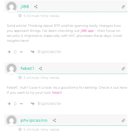
jl88
5 місяців тому назад
Solid article! Thinking about RTP and fair gaming really changes how
you approach things. I’ve been checking out
jl88 app
– their focus on
security is impressive, especially with KYC processes these days. Good
insights here!
Відповісти
0
febet1
5 місяців тому назад
Febet1 , huh? Gave it a look. Its a good time for betting. Check it out here
if you want to try your luck:
febet1
Відповісти
0
phvipcasino
5 місяців тому назад