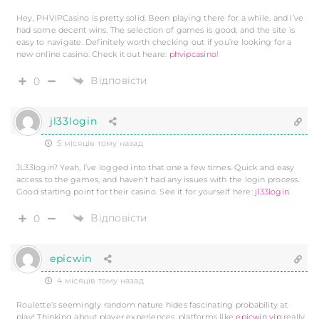
Hey, PHVIPCasino is pretty solid. Been playing there for a while, and I’ve
had some decent wins. The selection of games is good, and the site is
easy to navigate. Definitely worth checking out if you’re looking for a
new online casino. Check it out heare:
phvipcasino
!
Відповісти
0
jl33login
5 місяців тому назад
JL33login? Yeah, I’ve logged into that one a few times. Quick and easy
access to the games, and haven’t had any issues with the login process.
Good starting point for their casino. See it for yourself here:
jl33login
.
Відповісти
0
epicwin
4 місяців тому назад
Roulette’s seemingly random nature hides fascinating probability at
play! Thinking about player experiences, platforms like
epicwin vip
really