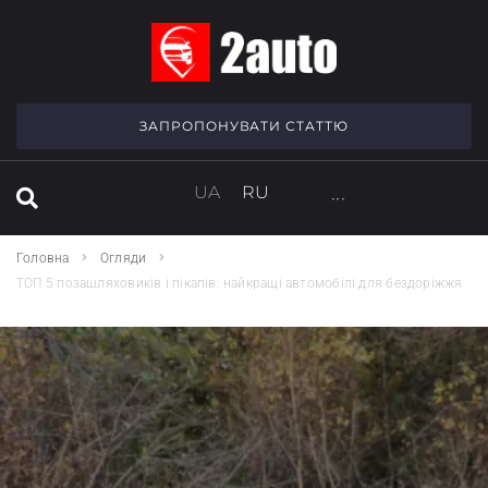
SEARCH THIS WEBSITE
ЗАПРОПОНУВАТИ СТАТТЮ
UA
RU
···
Головна
Огляди
ТОП 5 позашляховиків і пікапів: найкращі автомобілі для бездоріжжя