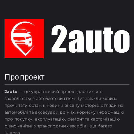
Про проект
2
auto
— це український проект для тих, хто
захоплюється авто/мото життям. Тут завжди можна
прочитати останні новини зі світу моторів, огляди на
автомобілі та аксесуари до них, корисну інформацію
про покупку, експлуатацію, ремонт та кастомізацію
різноманітних транспортних засобів і ще багато
іншого.