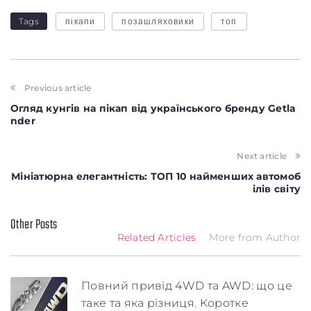
Tags
пікапи
позашляховики
топ
Previous article
Огляд кунгів на пікап від українського бренду Getla
nder
Next article
Мініатюрна елегантність: ТОП 10 найменших автомоб
ілів світу
Заголовок
Other Posts
Related Articles
More from Author
Стаття
Параграф
Повний привід 4WD та AWD: що це
таке та яка різниця. Коротке