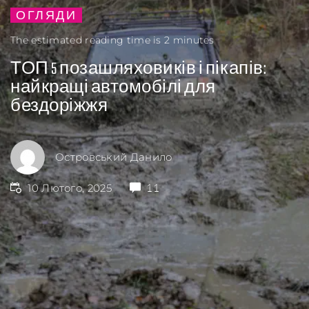
ОГЛЯДИ
The estimated reading time is 2 minutes
ТОП 5 позашляховиків і пікапів:
найкращі автомобілі для
бездоріжжя
Островський Данило
10 Лютого, 2025
11