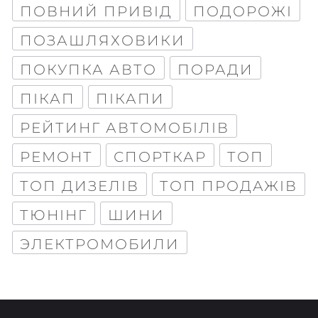
ПОВНИЙ ПРИВІД
ПОДОРОЖІ
ПОЗАШЛЯХОВИКИ
ПОКУПКА АВТО
ПОРАДИ
ПІКАП
ПІКАПИ
РЕЙТИНГ АВТОМОБІЛІВ
РЕМОНТ
СПОРТКАР
ТОП
ТОП ДИЗЕЛІВ
ТОП ПРОДАЖІВ
ТЮНІНГ
ШИНИ
ЭЛЕКТРОМОБИЛИ