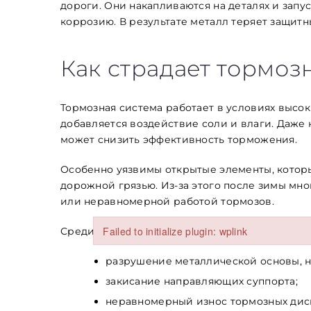
дороги. Они накапливаются на деталях и зап
коррозию. В результате металл теряет защитн
Как страдает тормоз
Тормозная система работает в условиях высок
Заголовок
добавляется воздействие соли и влаги. Даже
может снизить эффективность торможения.
Особенно уязвимы открытые элементы, которы
Стаття
дорожной грязью. Из-за этого после зимы мн
Абзац
или неравномерной работой тормозов.
Failed to initialize plugin: wplink
Среди наиболее распространенных проблем 
Failed to initialize plugin: wplink
разрушение металлической основы, н
закисание направляющих суппорта;
неравномерный износ тормозных дис