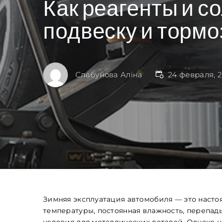
Как реагенты и с
подвеску и тормо
Слабунова Аліна
24 февраля, 
Зимняя эксплуатация автомобиля — это насто
температуры, постоянная влажность, перепад
условия для металлических деталей. Однако