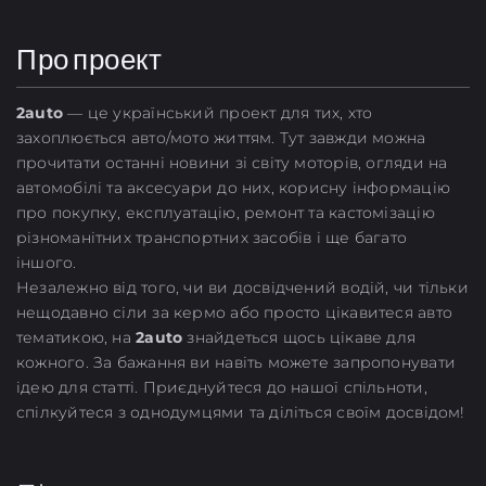
Про проект
2
auto
— це український проект для тих, хто
захоплюється авто/мото життям. Тут завжди можна
прочитати останні новини зі світу моторів, огляди на
автомобілі та аксесуари до них, корисну інформацію
про покупку, експлуатацію, ремонт та кастомізацію
різноманітних транспортних засобів і ще багато
іншого.
Незалежно від того, чи ви досвідчений водій, чи тільки
нещодавно сіли за кермо або просто цікавитеся авто
тематикою, на
2auto
знайдеться щось цікаве для
кожного. За бажання ви навіть можете запропонувати
ідею для статті. Приєднуйтеся до нашої спільноти,
спілкуйтеся з однодумцями та діліться своїм досвідом!