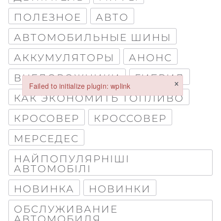
ПОЛЕЗНОЕ
АВТО
Стаття
АВТОМОБИЛЬНЫЕ ШИНЫ
Абзац
АККУМУЛЯТОРЫ
АНОНС
ВНЕДОРОЖНИКИ
ГИБРИД
×
Failed to initialize plugin: wplink
КАК ЭКОНОМИТЬ ТОПЛИВО
Failed to initialize plugin: wplink
КРОСОВЕР
КРОССОВЕР
МЕРСЕДЕС
НАЙПОПУЛЯРНІШІ
АВТОМОБІЛІ
Обкладинка
НОВИНКА
НОВИНКИ
ОБСЛУЖИВАНИЕ
АВТОМОБИЛЯ