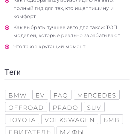
Как подобрать шумоизоляцию на авто:
полный гид для тех, кто ищет тишину и
комфорт
Как выбрать лучшее авто для такси: ТОП
моделей, которые реально зарабатывают
Что такое крутящий момент
Теги
BMW
EV
FAQ
MERCEDES
OFFROAD
PRADO
SUV
TOYOTA
VOLKSWAGEN
БМВ
Заголовок
ДВИГАТЕЛЬ
МИФЫ