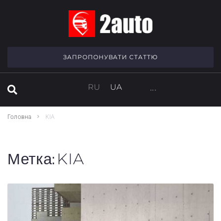
SEARCH THIS WEBSITE
ЗАПРОПОНУВАТИ СТАТТЮ
RU
UA
···
Головна
KIA
Метка:
KIA