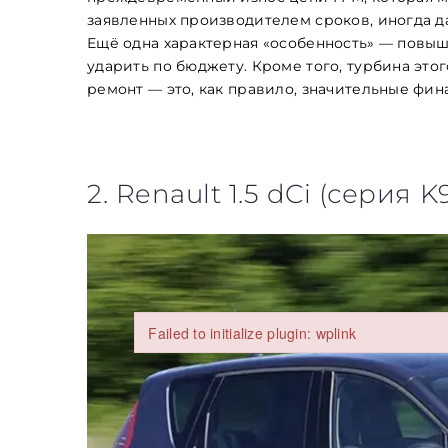
заявленных производителем сроков, иногда д
Ещё одна характерная «особенность» — повы
ударить по бюджету. Кроме того, турбина этог
ремонт — это, как правило, значительные фи
Заголовок
2. Renault 1.5 dCi (серия K
Стаття
Абзац
Failed to initialize plugin: wplink
Failed to initialize plugin: wplink