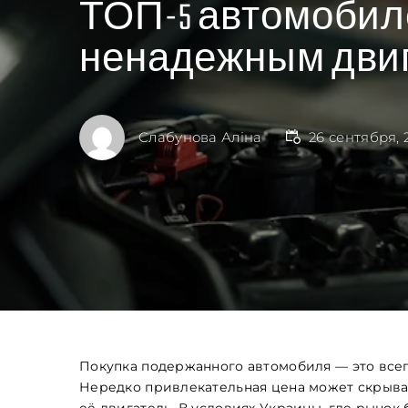
ТОП-5 автомобиле
ненадежным дви
Слабунова Аліна
26 сентября, 
Покупка подержанного автомобиля — это все
Нередко привлекательная цена может скрыва
её двигатель. В условиях Украины, где рынок