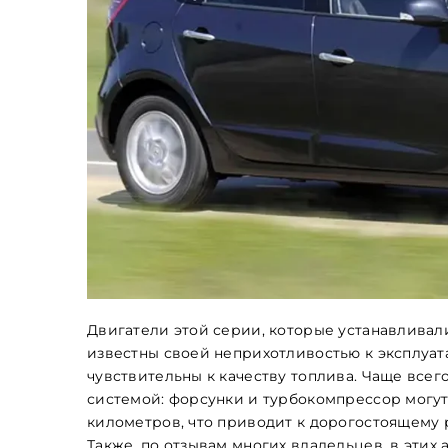
Обкладинка
Maximum file size: 100 МБ
ВІДПРАВИТИ
Двигатели этой серии, которые устанавливались
известны своей неприхотливостью к эксплуат
чувствительны к качеству топлива. Чаще все
системой: форсунки и турбокомпрессор могут 
километров, что приводит к дорогостоящему 
Также, по отзывам многих владельцев, в этих 