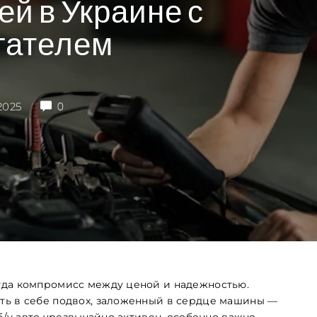
й в Украине с
гателем
2025
0
гда компромисс между ценой и надежностью.
ть в себе подвох, заложенный в сердце машины —
 б/у авто чрезвычайно активен, особенно важно