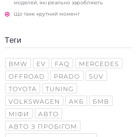
моделей, які реально заробляють
Що таке крутний момент
Теги
BMW
EV
FAQ
MERCEDES
OFFROAD
PRADO
SUV
TOYOTA
TUNING
VOLKSWAGEN
АКБ
БМВ
МІФИ
АВТО
АВТО З ПРОБІГОМ