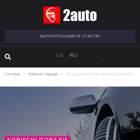
SEARCH THIS WEBSITE
ЗАПРОПОНУВАТИ СТАТТЮ
UA
RU
···
Головна
Корисні поради
Як підготувати автомобіль до зими?