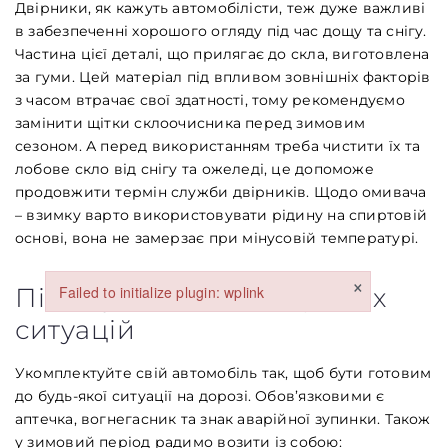
Двірники, як кажуть автомобілісти, теж дуже важливі
в забезпеченні хорошого огляду під час дощу та снігу.
Частина цієї деталі, що прилягає до скла, виготовлена
за гуми. Цей матеріал під впливом зовнішніх факторів
з часом втрачає свої здатності, тому рекомендуємо
Заголовок
замінити щітки склоочисника перед зимовим
сезоном. А перед використанням треба чистити їх та
лобове скло від снігу та ожеледі, це допоможе
Стаття
продовжити термін служби двірників. Щодо омивача
Параграф
– взимку варто використовувати рідину на спиртовій
основі, вона не замерзає при мінусовій температурі.
×
Failed to initialize plugin: wplink
Підготуйтеся до екстрених
Failed to initialize plugin: wplink
ситуацій
Укомплектуйте свій автомобіль так, щоб бути готовим
до будь-якої ситуації на дорозі. Обов’язковими є
аптечка, вогнегасник та знак аварійної зупинки. Також
у зимовий період радимо возити із собою: