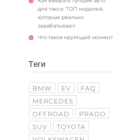
Как выбрать лучшее авто
для такси: ТОП моделей,
которые реально
зарабатывают
Что такое крутящий момент
Теги
BMW
EV
FAQ
MERCEDES
OFFROAD
PRADO
SUV
TOYOTA
VOLKSWAGEN