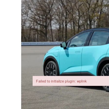
Заголовок
Стаття
Абзац
Failed to initialize plugin: wplink
Failed to initialize plugin: wplink