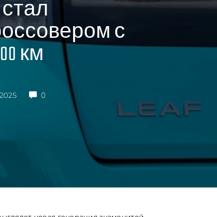
6 стал
россовером с
00 км
 2025
0
 выглядет новая генерация знаменитой