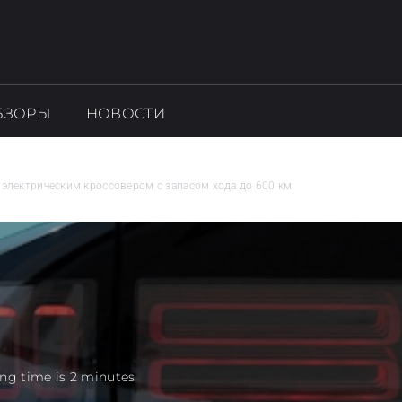
БЗОРЫ
НОВОСТИ
л электрическим кроссовером с запасом хода до 600 км
ng time is 2 minutes