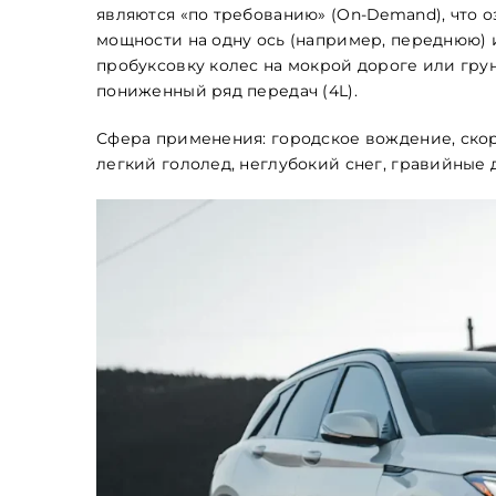
являются «по требованию» (On-Demand), что о
мощности на одну ось (например, переднюю) 
пробуксовку колес на мокрой дороге или грун
Обкладинка
пониженный ряд передач (4L).
Сфера применения: городское вождение, ско
легкий гололед, неглубокий снег, гравийные 
Maximum file size: 100 МБ
ВІДПРАВИТИ