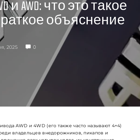
 и AWD: что это такое
 Краткое объяснение
я, 2025
0
ивода AWD и 4WD (его также часто называют 4×4)
среди владельцев внедорожников, пикапов и
вращение всех четырех колес, их конструкция,