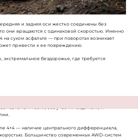
передняя и задняя оси жестко соединены без
что они вращаются с одинаковой скоростью. Именно
4 на сухом асфальте — при поворотах возникает
может привести к ее повреждению.
к, экстремальное бездорожье, где требуется
ности на скользких дорогах, а не для
ает автоматически, без участия водителя, и
тии.
ime 4×4 — наличие центрального дифференциала,
 скоростью. Большинство современных AWD-систем