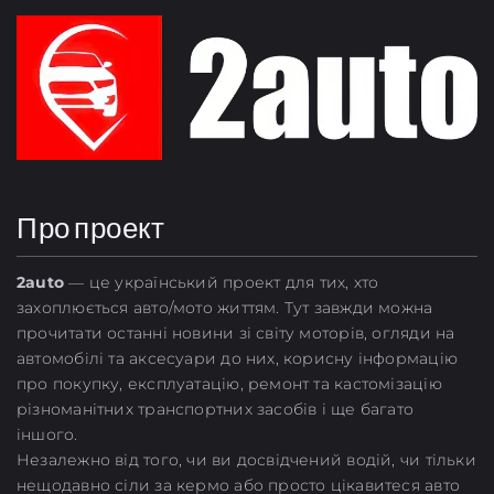
Про проект
2
auto
— це український проект для тих, хто
захоплюється авто/мото життям. Тут завжди можна
прочитати останні новини зі світу моторів, огляди на
автомобілі та аксесуари до них, корисну інформацію
про покупку, експлуатацію, ремонт та кастомізацію
різноманітних транспортних засобів і ще багато
іншого.
Незалежно від того, чи ви досвідчений водій, чи тільки
нещодавно сіли за кермо або просто цікавитеся авто