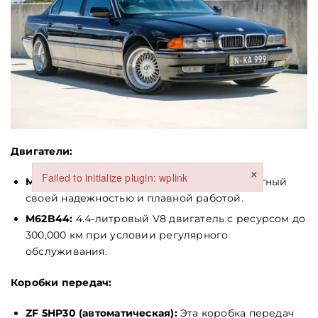
Заголовок
Стаття
Абзац
Двигатели:
×
Failed to initialize plugin: wplink
M60B30:
3.0-литровый V8 двигатель, известный
Failed to initialize plugin: wplink
своей надежностью и плавной работой.
M62B44:
4.4-литровый V8 двигатель с ресурсом до
300,000 км при условии регулярного
обслуживания.
Коробки передач:
Обкладинка
ZF 5HP30 (автоматическая):
Эта коробка передач