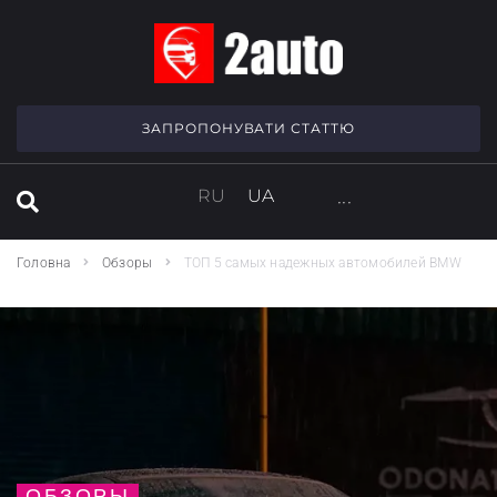
SEARCH THIS WEBSITE
ЗАПРОПОНУВАТИ СТАТТЮ
RU
UA
···
Головна
Обзоры
ТОП 5 самых надежных автомобилей BMW