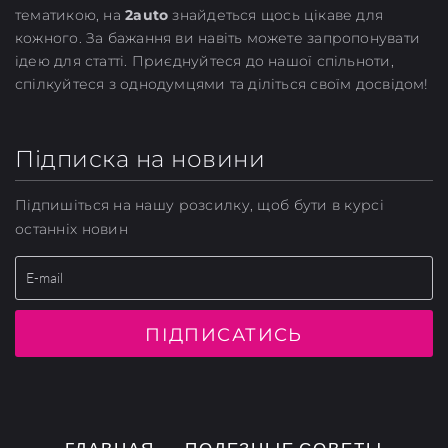
тематикою, на
2auto
знайдеться щось цікаве для
кожного. За бажання ви навіть можете запропонувати
ідею для статті. Приєднуйтеся до нашої спільноти,
спілкуйтеся з однодумцями та діліться своїм досвідом!
Підписка на новини
Підпишіться на нашу розсилку, щоб бути в курсі
останніх новин
ПІДПИСАТИСЬ