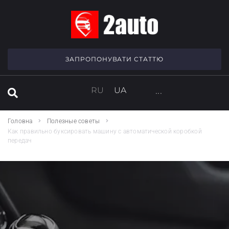
SEARCH THIS WEBSITE
ЗАПРОПОНУВАТИ СТАТТЮ
RU
UA
···
Головна
Полезные советы
Как правильно буксировать машину с автоматической коробкой
передач