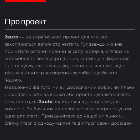
Про проект
2
auto
— це український проект для тих, хто
захоплюється авто/мото життям. Тут завжди можна
прочитати останні новини зі світу моторів, огляди на
автомобілі та аксесуари до них, корисну інформацію
про покупку, експлуатацію, ремонт та кастомізацію
різноманітних транспортних засобів і ще багато
іншого.
Незалежно від того, чи ви досвідчений водій, чи тільки
нещодавно сіли за кермо або просто цікавитеся авто
тематикою, на
2auto
знайдеться щось цікаве для
кожного. За бажання ви навіть можете запропонувати
ідею для статті. Приєднуйтеся до нашої спільноти,
спілкуйтеся з однодумцями та діліться своїм досвідом!