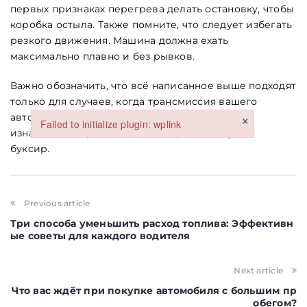
первых признаках перегрева делать остановку, чтобы
коробка остыла. Также помните, что следует избегать
резкого движения. Машина должна ехать
Стаття
максимально плавно и без рывков.
Абзац
Важно обозначить, что всё написанное выше подходят
только для случаев, когда трансмиссия вашего
×
автомобиля работает исправно и не является
Failed to initialize plugin: wplink
изначальной причиной, по которой вам нужен
Failed to initialize plugin: wplink
буксир.
Previous article
Три способа уменьшить расход топлива: Эффективн
ые советы для каждого водителя
Обкладинка
Next article
Что вас ждёт при покупке автомобиля с большим пр
обегом?